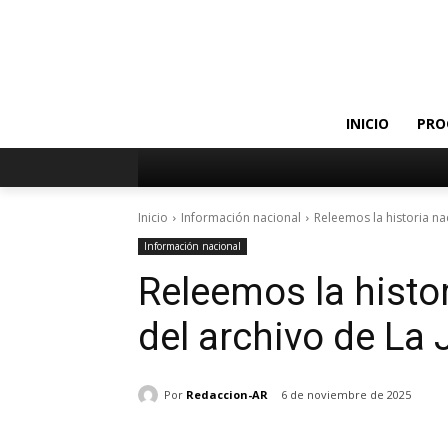
INICIO
PRO
Inicio
Información nacional
Releemos la historia na
Información nacional
Releemos la histor
del archivo de La
Por
Redaccion-AR
6 de noviembre de 2025