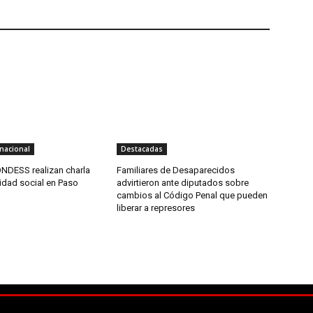
nacional
Destacadas
NDESS realizan charla
Familiares de Desaparecidos
idad social en Paso
advirtieron ante diputados sobre
cambios al Código Penal que pueden
liberar a represores