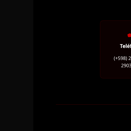
Telé
(+598) 
2903