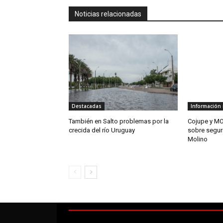
Noticias relacionadas
Destacadas
Información 
También en Salto problemas por la
Cojupe y MO
crecida del río Uruguay
sobre segur
Molino