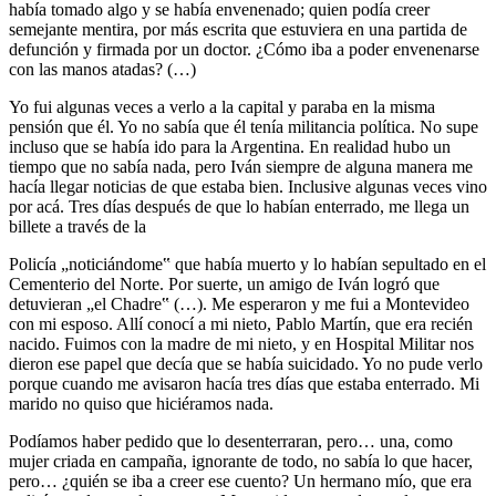
había tomado algo y se había envenenado; quien podía creer
semejante mentira, por más escrita que estuviera en una partida de
defunción y firmada por un doctor. ¿Cómo iba a poder envenenarse
con las manos atadas? (…)
Yo fui algunas veces a verlo a la capital y paraba en la misma
pensión que él. Yo no sabía que él tenía militancia política. No supe
incluso que se había ido para la Argentina. En realidad hubo un
tiempo que no sabía nada, pero Iván siempre de alguna manera me
hacía llegar noticias de que estaba bien. Inclusive algunas veces vino
por acá. Tres días después de que lo habían enterrado, me llega un
billete a través de la
Policía „noticiándome‟ que había muerto y lo habían sepultado en el
Cementerio del Norte. Por suerte, un amigo de Iván logró que
detuvieran „el Chadre‟ (…). Me esperaron y me fui a Montevideo
con mi esposo. Allí conocí a mi nieto, Pablo Martín, que era recién
nacido. Fuimos con la madre de mi nieto, y en Hospital Militar nos
dieron ese papel que decía que se había suicidado. Yo no pude verlo
porque cuando me avisaron hacía tres días que estaba enterrado. Mi
marido no quiso que hiciéramos nada.
Podíamos haber pedido que lo desenterraran, pero… una, como
mujer criada en campaña, ignorante de todo, no sabía lo que hacer,
pero… ¿quién se iba a creer ese cuento? Un hermano mío, que era