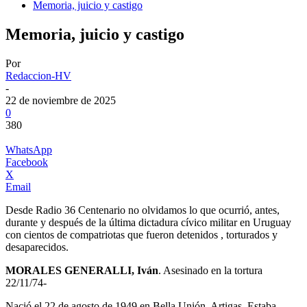
Memoria, juicio y castigo
Memoria, juicio y castigo
Por
Redaccion-HV
-
22 de noviembre de 2025
0
380
WhatsApp
Facebook
X
Email
Desde Radio 36 Centenario no olvidamos lo que ocurrió, antes,
durante y después de la última dictadura cívico militar en Uruguay
con cientos de compatriotas que fueron detenidos , torturados y
desaparecidos.
MORALES GENERALLI, Iván
. Asesinado en la tortura
22/11/74-
Nació el 22 de agosto de 1949 en Bella Unión, Artigas. Estaba