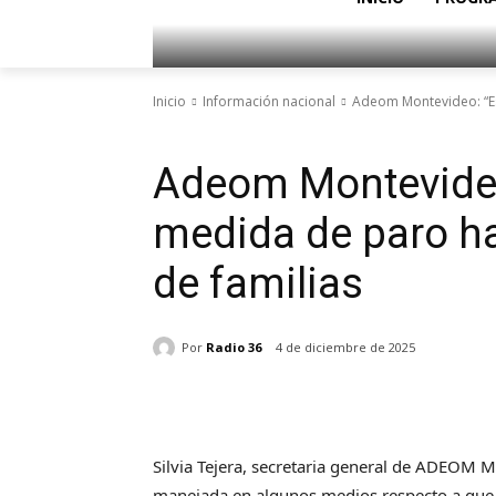
Inicio
Información nacional
Adeom Montevideo: “Es
Información nacional
Adeom Montevideo
medida de paro ha
de familias
Por
Radio 36
4 de diciembre de 2025
Silvia Tejera, secretaria general de ADEOM M
manejada en algunos medios respecto a que 