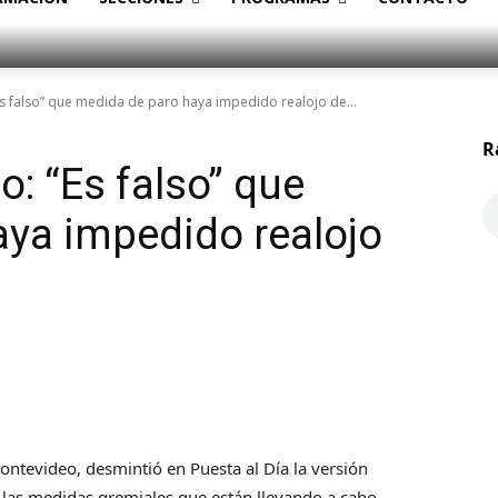
 falso” que medida de paro haya impedido realojo de...
R
: “Es falso” que
ya impedido realojo
ontevideo, desmintió en Puesta al Día la versión
las medidas gremiales que están llevando a cabo