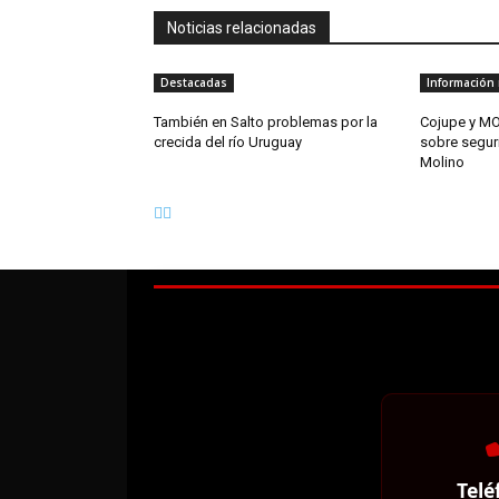
Noticias relacionadas
Destacadas
Información 
También en Salto problemas por la
Cojupe y MO
crecida del río Uruguay
sobre segur
Molino
Telé