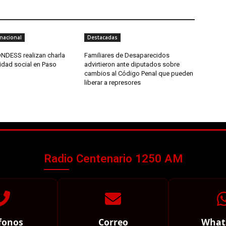
nacional
Destacadas
NDESS realizan charla
Familiares de Desaparecidos
idad social en Paso
advirtieron ante diputados sobre
cambios al Código Penal que pueden
liberar a represores
Radio Centenario 1250 AM
fonos
Correo
What