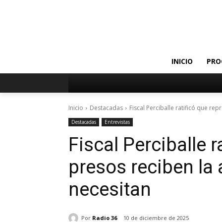
INICIO
PRO
Inicio
Destacadas
Fiscal Perciballe ratificó que re
Destacadas
Entrevistas
Fiscal Perciballe 
presos reciben la 
necesitan
Por
Radio 36
10 de diciembre de 2025