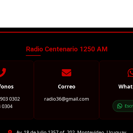
Radio Centenario 1250 AM
fonos
Correo
What
2903 0302
radio36@gmail.com
 0304
Esc
Av. 18 de Julio 1357 of. 202, Montevideo, Uruguay