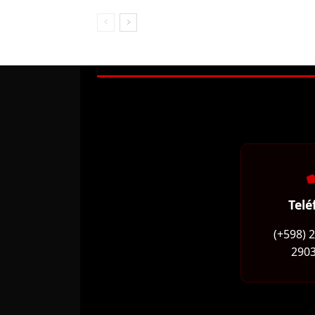
Telé
(+598) 
2903