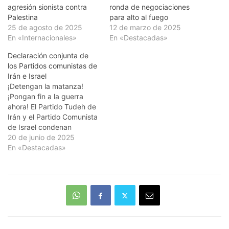
agresión sionista contra
ronda de negociaciones
Palestina
para alto al fuego
25 de agosto de 2025
12 de marzo de 2025
En «Internacionales»
En «Destacadas»
Declaración conjunta de
los Partidos comunistas de
Irán e Israel
¡Detengan la matanza!
¡Pongan fin a la guerra
ahora! El Partido Tudeh de
Irán y el Partido Comunista
de Israel condenan
enérgicamente la continua
20 de junio de 2025
agresión israelí en la región
En «Destacadas»
y su más reciente ataque
contra Irán, el cual
constituye una violación
directa del derecho
internacional. Exigimos el
cese inmediato de…