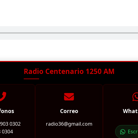
Radio Centenario 1250 AM
fonos
Correo
What
2903 0302
radio36@gmail.com
 0304
Esc