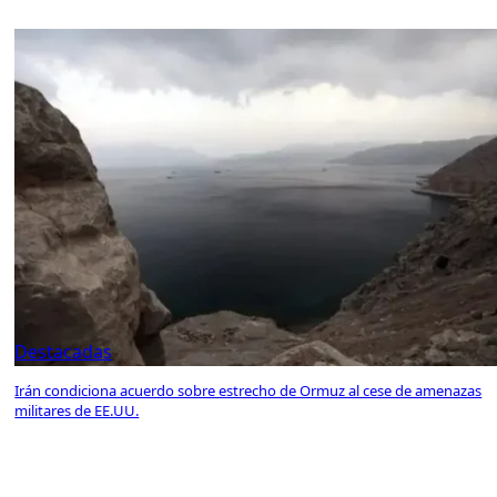
Destacadas
Irán condiciona acuerdo sobre estrecho de Ormuz al cese de amenazas
militares de EE.UU.