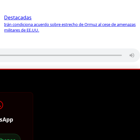
Destacadas
Irán condiciona acuerdo sobre estrecho de Ormuz al cese de amenazas
militares de EE.UU.
sApp