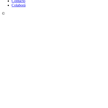
Contacto
Colaborá
©