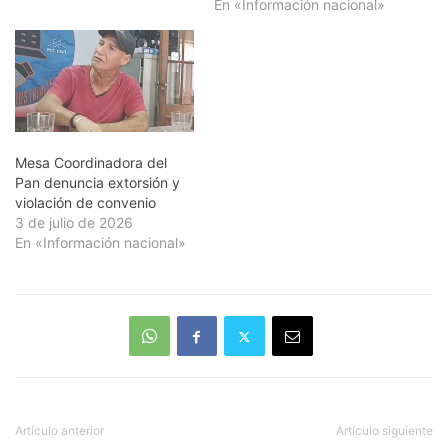
todas las panaderías
En «Información nacional»
industriales, artesanales, y
confiterías de todo el país.
El problema surgió por el
incumplimiento de…
Mesa Coordinadora del
Pan denuncia extorsión y
violación de convenio
3 de julio de 2026
En «Información nacional»
Artículo anterior
Artículo siguiente