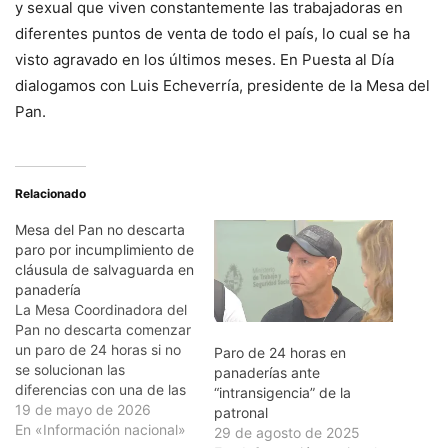
y sexual que viven constantemente las trabajadoras en
diferentes puntos de venta de todo el país, lo cual se ha
visto agravado en los últimos meses. En Puesta al Día
dialogamos con Luis Echeverría, presidente de la Mesa del
Pan.
Relacionado
Mesa del Pan no descarta
paro por incumplimiento de
cláusula de salvaguarda en
panadería
La Mesa Coordinadora del
Pan no descarta comenzar
un paro de 24 horas si no
Paro de 24 horas en
se solucionan las
panaderías ante
diferencias con una de las
“intransigencia” de la
panaderías industriales. El
19 de mayo de 2026
patronal
paro sería por 24 horas de
En «Información nacional»
29 de agosto de 2025