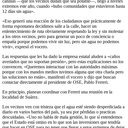
canillas —que los vecinos dudan que sea potable—, llegó a niveles
extremos este año, cuando «hubo comunidades que estuvieron hasta
12 días sin agua».
«Eso generó una reacción de los ciudadanos que prácticamente de
forma espontanea decidimos salir a la calle, hacer un
enlentecimiento de ruta obviamente respetando la ley y sin molestar
a los otros vecinos, pero para generar un poco de conciencia o
empatía porque podemos vivir sin luz, pero sin agua no podemos
vivir», expresó el vocero.
Las respuestas que les ha dado la empresa estatal aluden a «caños
averiados que no soportan presión», pero estas explicaciones no los
convencen. «Queremos interactuar con las autoridades máximas
porque con los mandos medios tuvimos alguna que otra charla pero
las soluciones no están», manifestó el vocero y dijo que buscan
contactar directamente al presidente de OSE, Pablo Ferreri.
En principio, planean coordinar con Ferreri una reunión en la
localidad de Suárez.
Los vecinos ven con tristeza que el agua esté siendo desperdiciada a
diario en varios barrios del país, ya sea por pérdidas o practicas
descuidadas. «Uno no habla de mala gestión, lo que sí entendemos
que el Estado está omiso en lo que son las inversiones que tendría
que hacer en OSE para no tener que llegar a estos extremos de dejar