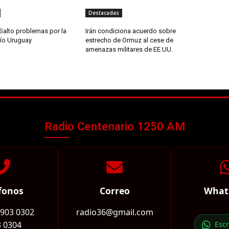
Destacadas
Salto problemas por la
Irán condiciona acuerdo sobre
río Uruguay
estrecho de Ormuz al cese de
amenazas militares de EE.UU.
Radio Centenario 1250 AM
fonos
Correo
What
2903 0302
radio36@gmail.com
 0304
Esc