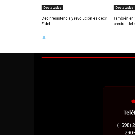
Destacadas
Destacadas
Decir resistencia y revolución es decir
También en 
Fidel
crecida del 
Telé
(+598) 
2903