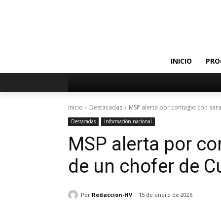
INICIO
PRO
Inicio
Destacadas
MSP alerta por contagio con sara
Destacadas
Información nacional
MSP alerta por c
de un chofer de 
Por
Redaccion-HV
15 de enero de 2026