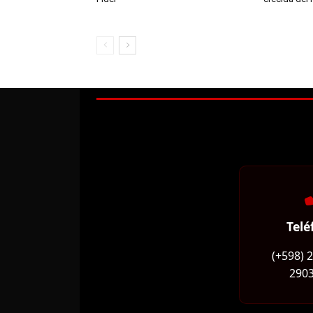
Telé
(+598) 
2903