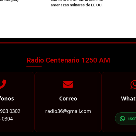
amenazas militares de EE.UU.
Radio Centenario 1250 AM
fonos
Correo
What
2903 0302
radio36@gmail.com
 0304
Esc