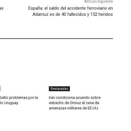
Artículo siguiente
as
España: el saldo del accidente ferroviario en
Adamuz es de 40 fallecidos y 152 heridos
Destacadas
Salto problemas por la
Irán condiciona acuerdo sobre
río Uruguay
estrecho de Ormuz al cese de
amenazas militares de EE.UU.