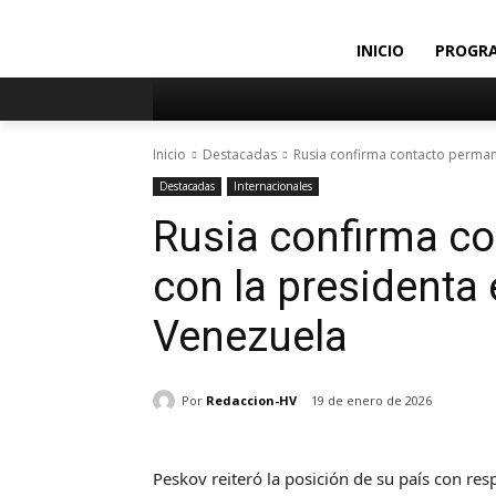
INICIO
PROGR
Inicio
Destacadas
Rusia confirma contacto perman
Destacadas
Internacionales
Rusia confirma c
con la presidenta
Venezuela
Por
Redaccion-HV
19 de enero de 2026
Peskov reiteró la posición de su país con res