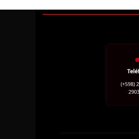
Telé
(+598) 
2903