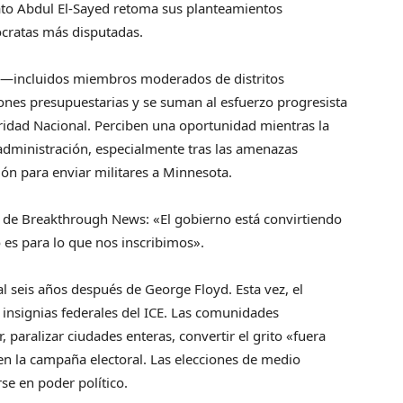
ato Abdul El-Sayed retoma sus planteamientos
ócratas más disputadas.
o —incluidos miembros moderados de distritos
es presupuestarias y se suman al esfuerzo progresista
guridad Nacional. Perciben una oportunidad mientras la
a administración, especialmente tras las amenazas
ión para enviar militares a Minnesota.
 de Breakthrough News: «El gobierno está convirtiendo
 es para lo que nos inscribimos».
l seis años después de George Floyd. Esta vez, el
 insignias federales del ICE. Las comunidades
paralizar ciudades enteras, convertir el grito «fuera
n la campaña electoral. Las elecciones de medio
rse en poder político.