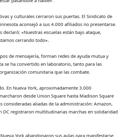
estar pasándole a nadie».
ivas y culturales cerraron sus puertas. El Sindicato de
nnesota aconsejó a sus 4.000 afiliados no presentarse.
 declaró: «Nuestras escuelas están bajo ataque,
estamos cerrando todo».
upos de mensajería, forman redes de ayuda mutua y
a se ha convertido en laboratorio, tanto para las
 organización comunitaria que las combate.
tado. En Nueva York, aproximadamente 3.000
 marcharon desde Union Square hasta Madison Square
as consideradas aliadas de la administración: Amazon,
n DC registraron multitudinarias marchas en solidaridad
e Nueva York abandonaron sus aulas para manifestarse