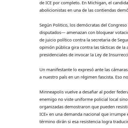
de ICE por completo. En Michigan, el candid
abolicionistas en una de las contiendas dem
Según Politico, los demócratas del Congres
disputados— amenazan con bloquear votacion
de juicio político contra la secretaria de Se
opinión pública gira contra las tácticas de l
presidenciales de invocar la Ley de Insurrecc
Un manifestante lo expresó ante las cámaras
a nuestro país en un régimen fascista. Eso no
Minneapolis vuelve a desafiar al poder federa
enemigo no viste uniforme policial local sino
organizadas demostraron que pueden resistir, 
ICE» en una demanda nacional que irrumpe e
término dirán si esa resistencia logra traduci