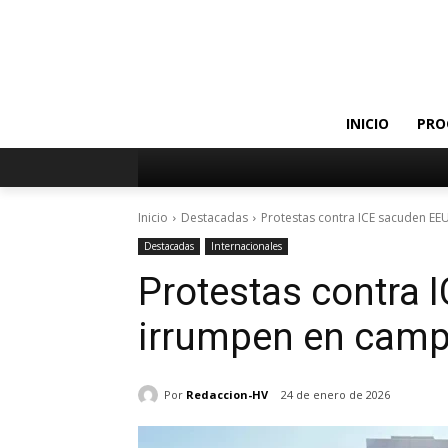
INICIO
PRO
Inicio
Destacadas
Protestas contra ICE sacuden E
Destacadas
Internacionales
Protestas contra 
irrumpen en camp
Por
Redaccion-HV
24 de enero de 2026