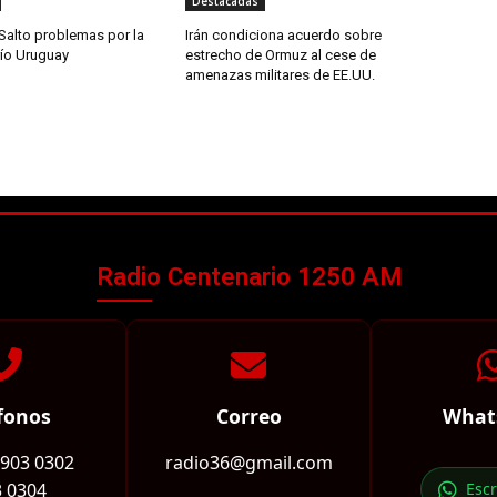
Destacadas
Salto problemas por la
Irán condiciona acuerdo sobre
río Uruguay
estrecho de Ormuz al cese de
amenazas militares de EE.UU.
Radio Centenario 1250 AM
fonos
Correo
What
2903 0302
radio36@gmail.com
 0304
Esc