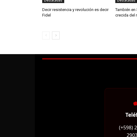
Destacadas
Destacadas
Decir resistencia y revolución es decir
También en 
Fidel
crecida del 
Telé
(+598) 
2903