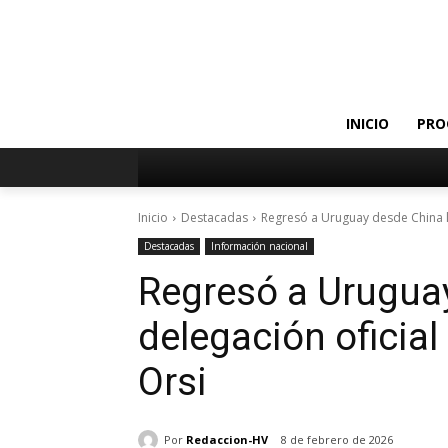
INICIO
PRO
Inicio
Destacadas
Regresó a Uruguay desde China l
Destacadas
Información nacional
Regresó a Uruguay
delegación oficia
Orsi
Por
Redaccion-HV
8 de febrero de 2026