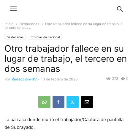
Inicio
Destacadas
Otro trabajador fallece en su lugar de trabajo, el
tercero en dos...
Destacadas
Información nacional
Otro trabajador fallece en su
lugar de trabajo, el tercero en
dos semanas
278
0
Por
Redaccion-HV
-
10 de febrero de 2026
La barraca donde murió el trabajador/Captura de pantalla
de Subrayado.