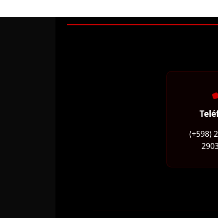
Telé
(+598) 
2903