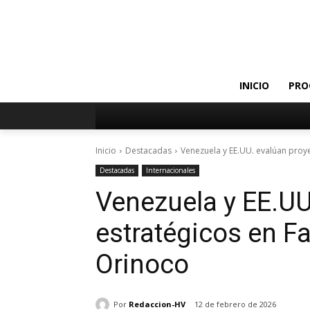
INICIO
PRO
Inicio
Destacadas
Venezuela y EE.UU. evalúan proye
Destacadas
Internacionales
Venezuela y EE.UU
estratégicos en Fa
Orinoco
Por
Redaccion-HV
12 de febrero de 2026