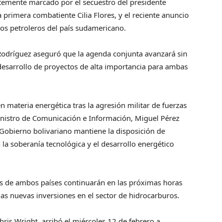
rtemente marcado por el secuestro del presidente
 primera combatiente Cilia Flores, y el reciente anuncio
sos petroleros del país sudamericano.
 Rodríguez aseguró que la agenda conjunta avanzará sin
l desarrollo de proyectos de alta importancia para ambas
n materia energética tras la agresión militar de fuerzas
inistro de Comunicación e Información, Miguel Pérez
el Gobierno bolivariano mantiene la disposición de
la soberanía tecnológica y el desarrollo energético
os de ambos países continuarán en las próximas horas
 las nuevas inversiones en el sector de hidrocarburos.
hris Wright, arribó el miércoles 12 de febrero a