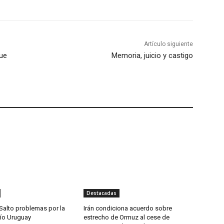
Artículo siguiente
que
Memoria, juicio y castigo
Destacadas
Salto problemas por la
Irán condiciona acuerdo sobre
río Uruguay
estrecho de Ormuz al cese de