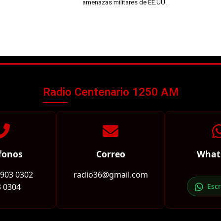
amenazas militares de EE.UU.
Radio Centenario 1250 AM
fonos
Correo
What
2903 0302
radio36@gmail.com
 0304
Esc