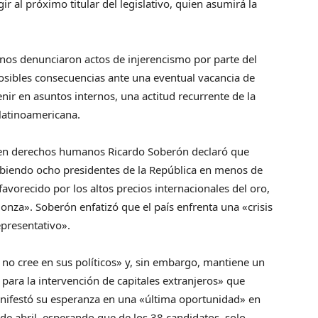
ir al próximo titular del legislativo, quien asumirá la
anos denunciaron actos de injerencismo por parte del
sibles consecuencias ante una eventual vacancia de
venir en asuntos internos, una actitud recurrente de la
latinoamericana.
 en derechos humanos Ricardo Soberón declaró que
abiendo ocho presidentes de la República en menos de
orecido por los altos precios internacionales del oro,
 onza». Soberón enfatizó que el país enfrenta una «crisis
epresentativo».
no cree en sus políticos» y, sin embargo, mantiene un
ra la intervención de capitales extranjeros» que
manifestó su esperanza en una «última oportunidad» en
 de abril, esperando que de los 38 candidatos, solo