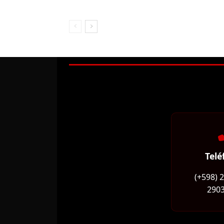
Telé
(+598) 
2903