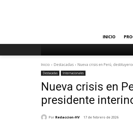
INICIO
PRO
Inicio
Destacadas
Nueva crisis en Perú, destituyeron
Destacadas
Internacionales
Nueva crisis en Pe
presidente interin
Por
Redaccion-HV
17 de febrero de 2026