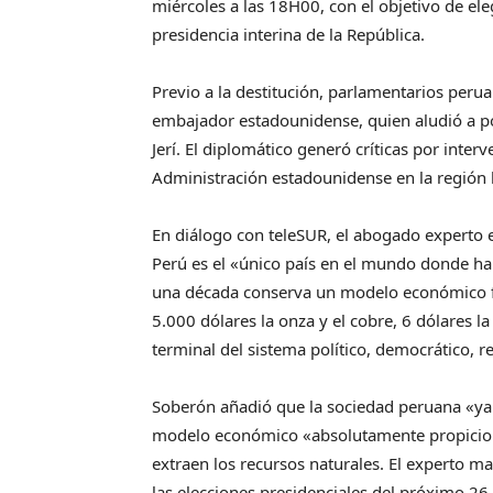
miércoles a las 18H00, con el objetivo de eleg
presidencia interina de la República.
Previo a la destitución, parlamentarios peru
embajador estadounidense, quien aludió a po
Jerí. El diplomático generó críticas por inter
Administración estadounidense en la región 
En diálogo con teleSUR, el abogado experto
Perú es el «único país en el mundo donde h
una década conserva un modelo económico fav
5.000 dólares la onza y el cobre, 6 dólares la
terminal del sistema político, democrático, r
Soberón añadió que la sociedad peruana «ya 
modelo económico «absolutamente propicio pa
extraen los recursos naturales. El experto 
las elecciones presidenciales del próximo 26