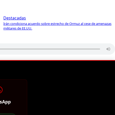
Destacadas
Irán condiciona acuerdo sobre estrecho de Ormuz al cese de amenazas
militares de EE.UU.
sApp