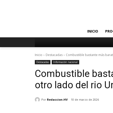
INICIO
PRO
Inicio
Destacadas
Combustible bastante más barato
Destacadas
Información nacional
Combustible bast
otro lado del rio 
Por
Redaccion-HV
10 de marzo de 2026