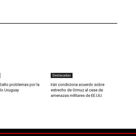
Destacadas
Salto problemas por la
Irán condiciona acuerdo sobre
río Uruguay
estrecho de Ormuz al cese de
amenazas militares de EE.UU.