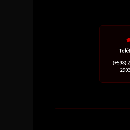
Telé
(+598) 
2903