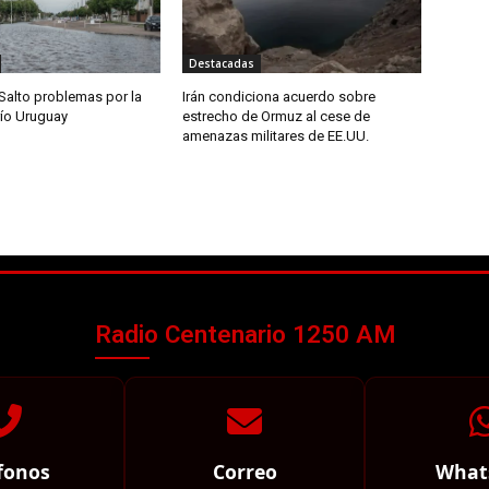
Destacadas
Salto problemas por la
Irán condiciona acuerdo sobre
río Uruguay
estrecho de Ormuz al cese de
amenazas militares de EE.UU.
Radio Centenario 1250 AM
fonos
Correo
What