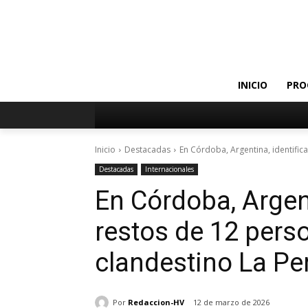
INICIO
PRO
Inicio
Destacadas
En Córdoba, Argentina, identifica
Destacadas
Internacionales
En Córdoba, Argent
restos de 12 perso
clandestino La Pe
Por
Redaccion-HV
12 de marzo de 2026