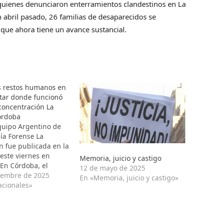
 quienes denunciaron enterramientos clandestinos en La
n abril pasado, 26 familias de desaparecidos se
que ahora tiene un avance sustancial.
s restos humanos en
itar donde funcionó
oncentración La
órdoba
uipo Argentino de
ía Forense La
n fue publicada en la
 este viernes en
Memoria, juicio y castigo
 En Córdoba, el
12 de mayo de 2025
los familiares de los
iembre de 2025
En «Memoria, juicio y castigo»
desaparecidos está
acionales»
ambalear ese plan
El juzgado federal, a
ugo Vaca Narvaja,