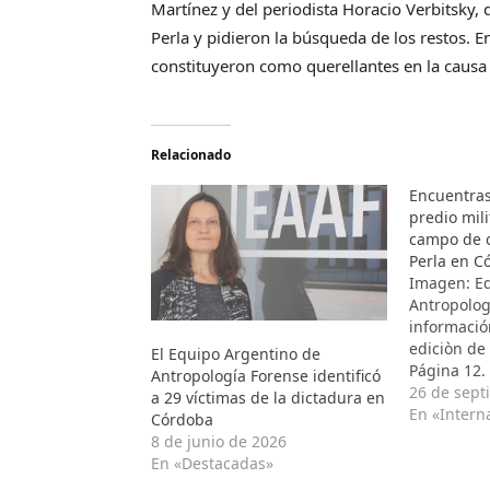
Martínez y del periodista Horacio Verbitsky,
Perla y pidieron la búsqueda de los restos. E
constituyeron como querellantes en la causa 
Relacionado
Encuentra
predio mil
campo de c
Perla en C
Imagen: Eq
Antropolog
informació
ediciòn de
El Equipo Argentino de
Página 12.
Antropología Forense identificó
empeño de 
26 de sept
a 29 víctimas de la dictadura en
detenidos-
En «Intern
Córdoba
haciendo t
8 de junio de 2026
siniestro. 
En «Destacadas»
cargo de H