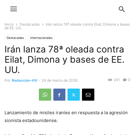
Inicio
Destacadas
Irán lanza 78ª oleada contra Eilat, Dimona y bases
de EE. UU.
Destacadas
Internacionales
Irán lanza 78ª oleada contra
Eilat, Dimona y bases de EE.
UU.
241
0
Por
Redaccion-HV
-
24 de marzo de 2026
Lanzamiento de misiles iraníes en respuesta a la agresión
sionista estadounidense.