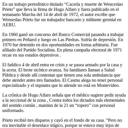
En un trabajo periodístico titulado “Cacería y muerte de Wenceslao
Prieto” que lleva la firma de Hugo Alfaro y fuera publicado en el
semanario Marcha del 14 de abril de 1972, el autor escribe que
Wenseslao Prieto fue un trabajador bancario y militante gremial en
AEBU.
En 1960 ganó un concurso del Banco Comercial pasando a trabajar
primero en Peñarol y luego en Las Piedras. Sufría de depresión. En
1970 fue detenido en dos oportunidades en forma arbitraria. Fue
afiliado del Partido Socialista. En plena campaña electoral de 1971
recae en sus estados depresivos .
El fatídico 4 de abril entra en crisis y se pasea armado por la casa y
la acera. El brote sicòtico avanza. Su familiares llaman a Salud
Pùblica y desde allí contestan que tienen una sola ambulancia que
debe atender antes tres llamados. El Casmu alega no tener personal
especializado y el siquiatra que lo atiende no está en Montevideo.
La crónica de Hugo Alfaro señala que el médico sugiere pedir ayuda
a la seccional de la zona , Contra todos los dictados más elementales
del sentido común , mandan de la 21 un “ropero” con personal
uniformado.
Prieto recibió tres disparos y cayó en el fondo de su casa. “Pero no
era inevitable el desenlace trágico, porque se estuvo muy lejos de