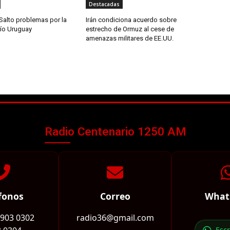
Destacadas
Salto problemas por la
Irán condiciona acuerdo sobre
río Uruguay
estrecho de Ormuz al cese de
amenazas militares de EE.UU.
Radio Centenario 1250 AM
fonos
Correo
What
2903 0302
radio36@gmail.com
Esc