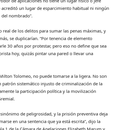
idor de aplicaciones no tiene un lugar físico o jefe
acreditó un lugar de esparcimiento habitual ni ningún
o del nombrado”.
rso real de los delitos para sumar las penas máximas, y
emás, se duplicarían. “Por tenencia de elemento
rle 30 años por protestar, pero eso no define que sea
rorista hoy, quizás pintar una pared o llevar una
ilton Tolomeo, no puede tomarse a la ligera. No son
 patrón sistemático injusto de criminalización de la
amente la participación política y la movilización
Gremial.
 sinónimo de peligrosidad, y la prisión preventiva deja
arse en una sentencia que ya está escrita”, dijo la
Sala 1 de la Cámara de Apelaciones Elizabeth Marum y