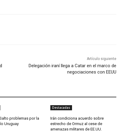
Artículo siguiente
ad
Delegación iraní llega a Catar en el marco de
negociaciones con EEUU
Destacadas
Salto problemas por la
Irán condiciona acuerdo sobre
río Uruguay
estrecho de Ormuz al cese de
amenazas militares de EE.UU.