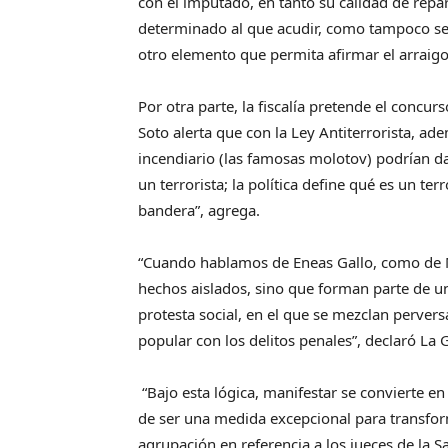
con el imputado, en tanto su calidad de repart
determinado al que acudir, como tampoco se 
otro elemento que permita afirmar el arraig
Por otra parte, la fiscalía pretende el concu
Soto alerta que con la Ley Antiterrorista, ad
incendiario (las famosas molotov) podrían da
un terrorista; la política define qué es un ter
bandera”, agrega.
“Cuando hablamos de Eneas Gallo, como de M
hechos aislados, sino que forman parte de un
protesta social, en el que se mezclan pervers
popular con los delitos penales”, declaró La 
“Bajo esta lógica, manifestar se convierte en
de ser una medida excepcional para transform
agrupación en referencia a los jueces de la 