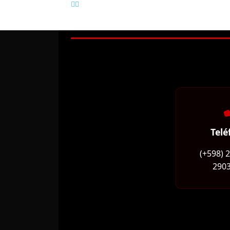
Telé
(+598) 
2903