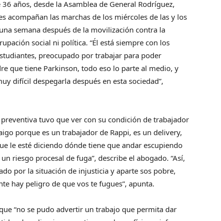
e 36 años, desde la Asamblea de General Rodríguez,
es acompañan las marchas de los miércoles de las y los
, una semana después de la movilización contra la
ación social ni política. “Él está siempre con los
 estudiantes, preocupado por trabajar para poder
e que tiene Parkinson, todo eso lo parte al medio, y
muy difícil despegarla después en esta sociedad”,
ón preventiva tuvo que ver con su condición de trabajador
raigo porque es un trabajador de Rappi, es un delivery,
que le esté diciendo dónde tiene que andar escupiendo
y un riesgo procesal de fuga”, describe el abogado. “Así,
do por la situación de injusticia y aparte sos pobre,
mente hay peligro de que vos te fugues”, apunta.
 que “no se pudo advertir un trabajo que permita dar