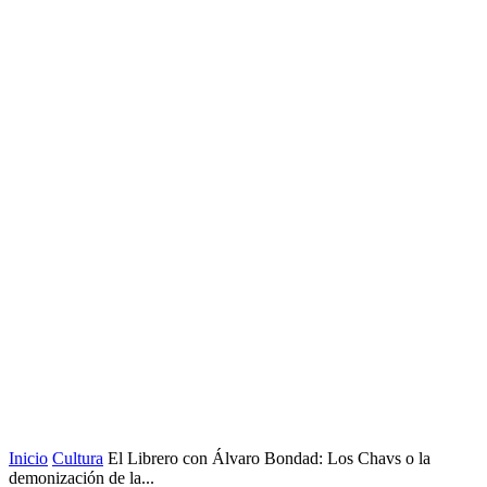
Inicio
Cultura
El Librero con Álvaro Bondad: Los Chavs o la
demonización de la...