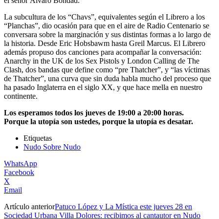
el señor Álvaro Bondad.
La subcultura de los “Chavs”, equivalentes según el Librero a los
“Planchas”, dio ocasión para que en el aire de Radio Centenario se
conversara sobre la marginación y sus distintas formas a lo largo de
la historia. Desde Eric Hobsbawm hasta Greil Marcus. El Librero
además propuso dos canciones para acompañar la conversación:
Anarchy in the UK de los Sex Pistols y London Calling de The
Clash, dos bandas que define como “pre Thatcher”, y “las víctimas
de Thatcher”, una curva que sin duda habla mucho del proceso que
ha pasado Inglaterra en el siglo XX, y que hace mella en nuestro
continente.
Los esperamos todos los jueves de 19:00 a 20:00 horas.
Porque la utopía son ustedes, porque la utopía es desatar.
Etiquetas
Nudo Sobre Nudo
WhatsApp
Facebook
X
Email
Artículo anterior
Patuco López y La Mística este jueves 28 en
Sociedad Urbana Villa Dolores: recibimos al cantautor en Nudo