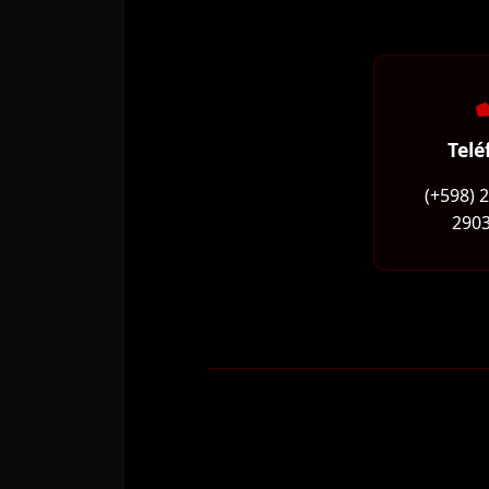
Telé
(+598) 
2903