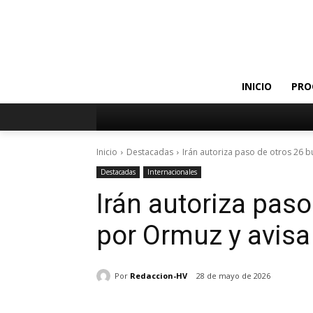
INICIO
PRO
Inicio
Destacadas
Irán autoriza paso de otros 26 b
Destacadas
Internacionales
Irán autoriza pas
por Ormuz y avisa
Por
Redaccion-HV
28 de mayo de 2026