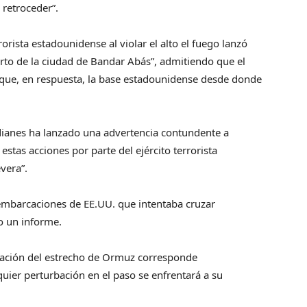
 retrocederˮ.
orista estadounidense al violar el alto el fuego lanzó
erto de la ciudad de Bandar Abásˮ, admitiendo que el
que, en respuesta, la base estadounidense desde donde
dianes ha lanzado una advertencia contundente a
estas acciones por parte del ejército terrorista
veraˮ.
embarcaciones de EE.UU. que intentaba cruzar
o un informe.
tración del estrecho de Ormuz corresponde
quier perturbación en el paso se enfrentará a su