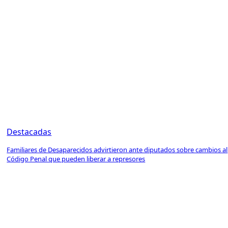
Destacadas
Familiares de Desaparecidos advirtieron ante diputados sobre cambios al
Código Penal que pueden liberar a represores