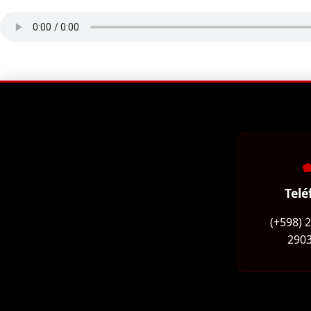
Telé
(+598) 
2903