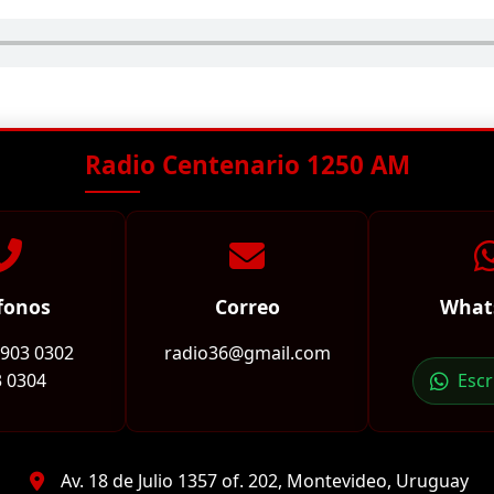
Radio Centenario 1250 AM
fonos
Correo
What
2903 0302
radio36@gmail.com
 0304
Esc
Av. 18 de Julio 1357 of. 202, Montevideo, Uruguay