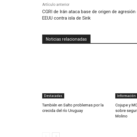
Artículo anterior
CGRI de Irán ataca base de origen de agresión
EEUU contra isla de Sirik
Noticias relacionadas
Destacadas
Información 
También en Salto problemas por la
Cojupe y MO
crecida del río Uruguay
sobre segur
Molino