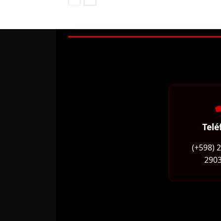
Telé
(+598) 
2903