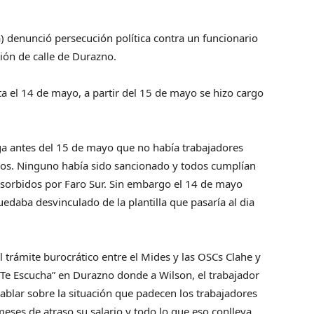
a) denunció persecución política contra un funcionario
ión de calle de Durazno.
ta el 14 de mayo, a partir del 15 de mayo se hizo cargo
ga antes del 15 de mayo que no había trabajadores
cios. Ninguno había sido sancionado y todos cumplían
sorbidos por Faro Sur. Sin embargo el 14 de mayo
edaba desvinculado de la plantilla que pasaría al dia
 trámite burocrático entre el Mides y las OSCs Clahe y
“Te Escucha” en Durazno donde a Wilson, el trabajador
hablar sobre la situación que padecen los trabajadores
ses de atraso su salario y todo lo que eso conlleva.