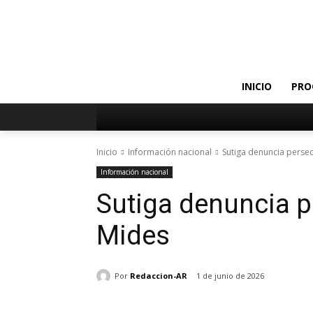
INICIO
PRO
Inicio
Información nacional
Sutiga denuncia persec
Información nacional
Sutiga denuncia p
Mides
Por
Redaccion-AR
1 de junio de 2026