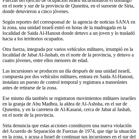
Fuerzas del ejército de ocupación israelí incursionaron el domingo
en el norte y sur de la provincia de Quneitra, en el suroeste de Siria,
donde detuvieron a cinco jóvenes.
Según reportes del corresponsal de la agencia de noticias SANA en
la zona, una unidad israelí entró en horas de la madrugada en la
localidad de Saida Al-Hanout donde detuvo a un joven y lo trasladó
hacia a los territorios ocupados.
Otra fuerza, integrada por varios vehículos militares, irrumpió en la
localidad de Jabat Al-Jashab, en el norte de la provincia, y detuvo a
cuatro jóvenes, entre ellos menores de edad.
Las incursiones se producen un día después de una unidad israelí,
compuesta por dos vehículos militares, entrara en Saida Al-Hanout,
instalara un puesto de control temporal y registrara a transeúntes
antes de retirarse de la zona.
Ese mismo día también se registraron movimientos militares israelíes
en la granja de Abu Madhra, la aldea de Al-Ashsha, en el sur de
Quneitra, y en la carretera de Al-Kasarat, cerca de Jabat al Jashab,
en el norte de la provincia.
Siria denuncia que estas acciones constituyen una nueva violación
del Acuerdo de Separación de Fuerzas de 1974, que rige la situación
en la zona, y acusa a Israel de continuar sus incursiones en el sur del