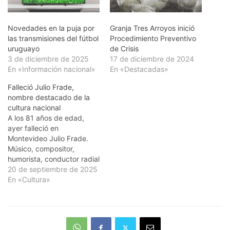
Novedades en la puja por
Granja Tres Arroyos inició
las transmisiones del fútbol
Procedimiento Preventivo
uruguayo
de Crisis
3 de diciembre de 2025
17 de diciembre de 2024
En «Información nacional»
En «Destacadas»
Falleció Julio Frade,
nombre destacado de la
cultura nacional
A los 81 años de edad,
ayer falleció en
Montevideo Julio Frade.
Músico, compositor,
humorista, conductor radial
y televisivo, fue una figura
20 de septiembre de 2025
destacada de la cultura
En «Cultura»
uruguaya. Venía
afrontando problemas de
salud diversos desde hacía
varios meses. El