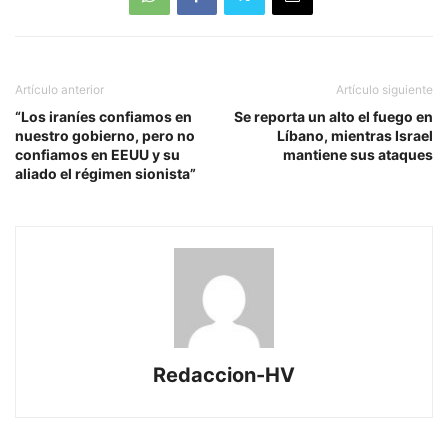
fallecimiento se produjo
por causa cardíaca, según
confirmaron familiares y
allegados. El…
Artículo anterior
Artículo siguiente
“Los iraníes confiamos en
Se reporta un alto el fuego en
nuestro gobierno, pero no
Líbano, mientras Israel
confiamos en EEUU y su
mantiene sus ataques
aliado el régimen sionista”
Redaccion-HV