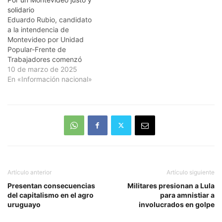
solidario
Eduardo Rubio, candidato
a la intendencia de
Montevideo por Unidad
Popular-Frente de
Trabajadores comenzó
este lunes 10 de marzo su
10 de marzo de 2025
audición en la 36. A
En «Información nacional»
continuación escuche el
audio completo de este
primer encuentro.
Artículo anterior
Artículo siguiente
Presentan consecuencias
Militares presionan a Lula
del capitalismo en el agro
para amnistiar a
uruguayo
involucrados en golpe