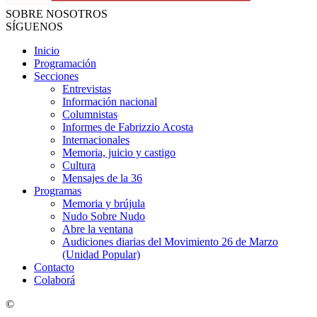
SOBRE NOSOTROS
SÍGUENOS
Inicio
Programación
Secciones
Entrevistas
Información nacional
Columnistas
Informes de Fabrizzio Acosta
Internacionales
Memoria, juicio y castigo
Cultura
Mensajes de la 36
Programas
Memoria y brújula
Nudo Sobre Nudo
Abre la ventana
Audiciones diarias del Movimiento 26 de Marzo
(Unidad Popular)
Contacto
Colaborá
©