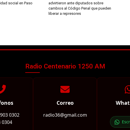
idad social en Paso
advirtieron ante diputados sobre
cambios al Código Penal que pueden
liberar a represores
Radio Centenario 1250 AM
fonos
Correo
What
2903 0302
radio36@gmail.com
 0304
Esc