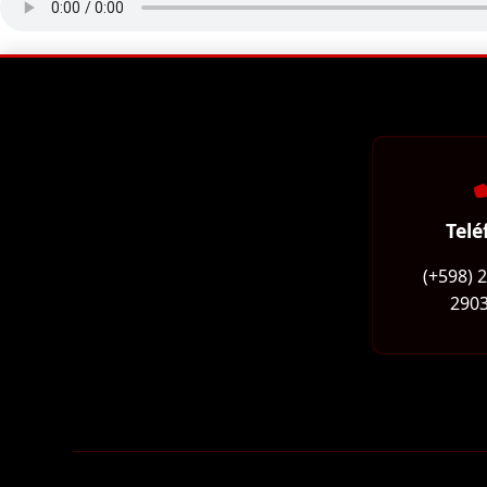
Telé
(+598) 
2903