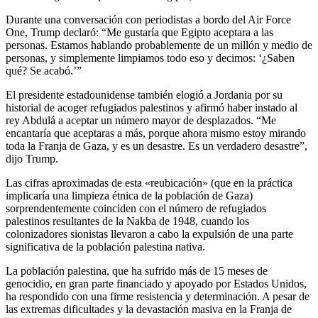
Durante una conversación con periodistas a bordo del Air Force
One, Trump declaró: “Me gustaría que Egipto aceptara a las
personas. Estamos hablando probablemente de un millón y medio de
personas, y simplemente limpiamos todo eso y decimos: ‘¿Saben
qué? Se acabó.’”
El presidente estadounidense también elogió a Jordania por su
historial de acoger refugiados palestinos y afirmó haber instado al
rey Abdulá a aceptar un número mayor de desplazados. “Me
encantaría que aceptaras a más, porque ahora mismo estoy mirando
toda la Franja de Gaza, y es un desastre. Es un verdadero desastre”,
dijo Trump.
Las cifras aproximadas de esta «reubicación» (que en la práctica
implicaría una limpieza étnica de la población de Gaza)
sorprendentemente coinciden con el número de refugiados
palestinos resultantes de la Nakba de 1948, cuando los
colonizadores sionistas llevaron a cabo la expulsión de una parte
significativa de la población palestina nativa.
La población palestina, que ha sufrido más de 15 meses de
genocidio, en gran parte financiado y apoyado por Estados Unidos,
ha respondido con una firme resistencia y determinación. A pesar de
las extremas dificultades y la devastación masiva en la Franja de