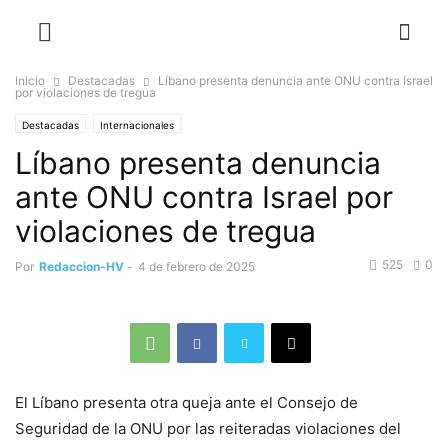
Inicio
Destacadas
Líbano presenta denuncia ante ONU contra Israel
por violaciones de tregua
Destacadas
Internacionales
Líbano presenta denuncia
ante ONU contra Israel por
violaciones de tregua
525
0
Por
Redaccion-HV
-
4 de febrero de 2025
El Líbano presenta otra queja ante el Consejo de
Seguridad de la ONU por las reiteradas violaciones del