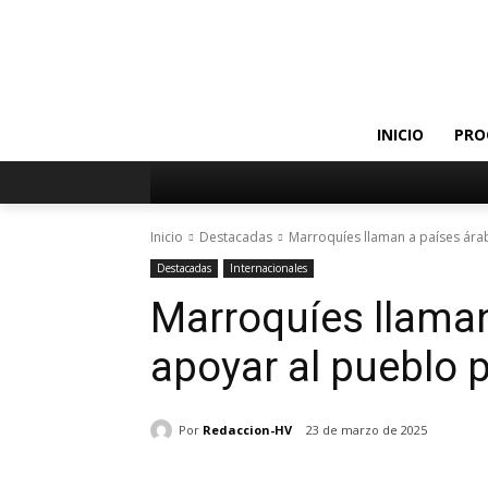
INICIO
PRO
Inicio
Destacadas
Marroquíes llaman a países ára
Destacadas
Internacionales
Marroquíes llaman
apoyar al pueblo 
Por
Redaccion-HV
23 de marzo de 2025