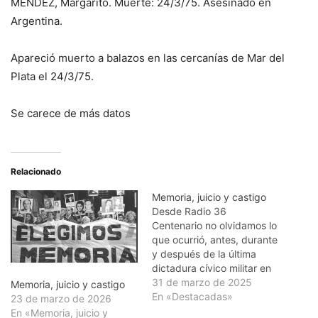
MÉNDEZ, Margarito. Muerte: 24/3/75. Asesinado en
Argentina.
Apareció muerto a balazos en las cercanías de Mar del
Plata el 24/3/75.
Se carece de más datos
Relacionado
Memoria, juicio y castigo
Desde Radio 36
Centenario no olvidamos lo
que ocurrió, antes, durante
y después de la última
dictadura cívico militar en
Uruguay con cientos de
31 de marzo de 2025
Memoria, juicio y castigo
compatriotas que fueron
En «Destacadas»
23 de marzo de 2026
detenidos , torturados y
En «Memoria, juicio y