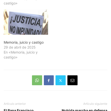
desaparecidos. Memorìa,
castigo»
juicio y castigo.
ETCHEVERRITO ARTIGAS
de RUIZ, Gladys. Detenida-
desaparecida el 30/3/75
en Uruguay. Nació el 12
de…
Memoria, juicio y castigo
29 de abril de 2025
En «Memoria, juicio y
castigo»
Artículo anterior
Artículo siguiente
El Papa Francisco
Nutrida marcha en defensa