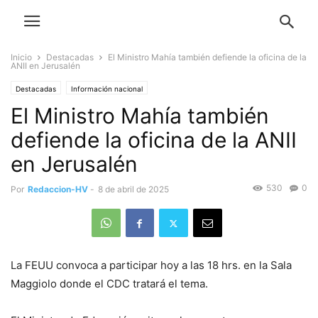
Inicio
Destacadas
El Ministro Mahía también defiende la oficina de la
ANII en Jerusalén
Destacadas
Información nacional
El Ministro Mahía también
defiende la oficina de la ANII
en Jerusalén
530
0
Por
Redaccion-HV
-
8 de abril de 2025
La FEUU convoca a participar hoy a las 18 hrs. en la Sala
Maggiolo donde el CDC tratará el tema.