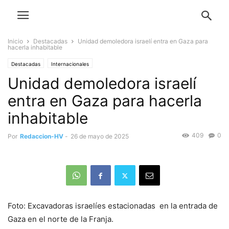
Inicio
Destacadas
Unidad demoledora israelí entra en Gaza para
hacerla inhabitable
Destacadas
Internacionales
Unidad demoledora israelí
entra en Gaza para hacerla
inhabitable
409
0
Por
Redaccion-HV
-
26 de mayo de 2025
Foto: Excavadoras israelíes estacionadas en la entrada de
Gaza en el norte de la Franja.