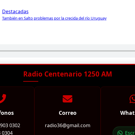
Destacadas
También en Salto problemas por la crecida del río Uruguay
Radio Centenario 1250 AM
fonos
Correo
What
2903 0302
radio36@gmail.com
 0304
Esc