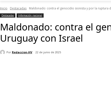
Inicio
Destacadas
Maldonado: contra el genocidio sionista y por la ruptura d
Destacadas
Información nacional
Maldonado: contra el geno
Uruguay con Israel
Por
Redaccion-HV
22 de junio de 2025