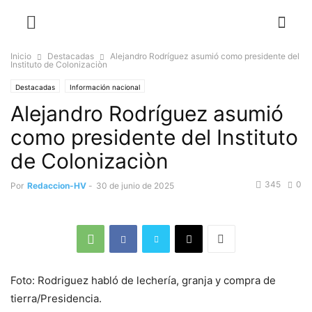
Inicio
Destacadas
Alejandro Rodríguez asumió como presidente del
Instituto de Colonizaciòn
Destacadas
Información nacional
Alejandro Rodríguez asumió
como presidente del Instituto
de Colonizaciòn
345
0
Por
Redaccion-HV
-
30 de junio de 2025
Foto: Rodriguez habló de lechería, granja y compra de
tierra/Presidencia.