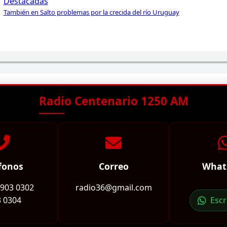
Destacadas
También en Salto problemas por la crecida del río Uruguay
Radio Centenario 1250 AM
fonos
Correo
What
2903 0302
radio36@gmail.com
 0304
Esc