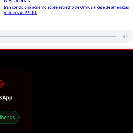
Destacadas
Irán condiciona acuerdo sobre estrecho de Ormuz al cese de amenazas
militares de EE.UU.
sApp
ríbenos