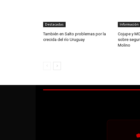
Destacadas
Información 
También en Salto problemas por la
Cojupe y MO
crecida del río Uruguay
sobre segur
Molino