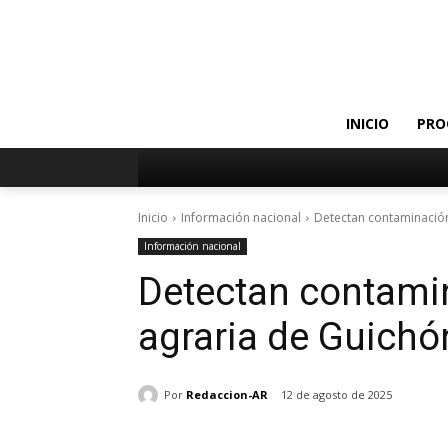
INICIO
PRO
Inicio
Información nacional
Detectan contaminación
Información nacional
Detectan contami
agraria de Guichó
Por
Redaccion-AR
12 de agosto de 2025