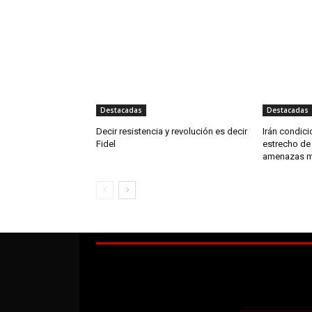
Destacadas
Destacadas
Decir resistencia y revolución es decir
Irán condic
Fidel
estrecho de
amenazas mi