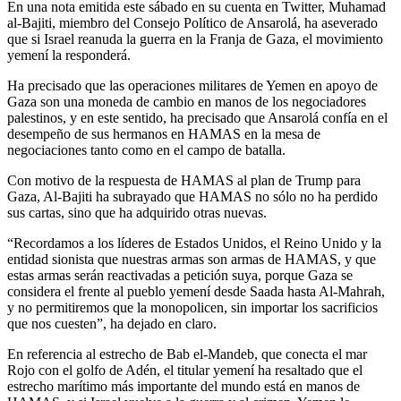
En una nota emitida este sábado en su cuenta en Twitter, Muhamad
al-Bajiti, miembro del Consejo Político de Ansarolá, ha aseverado
que si Israel reanuda la guerra en la Franja de Gaza, el movimiento
yemení la responderá.
Ha precisado que las operaciones militares de Yemen en apoyo de
Gaza son una moneda de cambio en manos de los negociadores
palestinos, y en este sentido, ha precisado que Ansarolá confía en el
desempeño de sus hermanos en HAMAS en la mesa de
negociaciones tanto como en el campo de batalla.
Con motivo de la respuesta de HAMAS al plan de Trump para
Gaza, Al-Bajiti ha subrayado que HAMAS no sólo no ha perdido
sus cartas, sino que ha adquirido otras nuevas.
“Recordamos a los líderes de Estados Unidos, el Reino Unido y la
entidad sionista que nuestras armas son armas de HAMAS, y que
estas armas serán reactivadas a petición suya, porque Gaza se
considera el frente al pueblo yemení desde Saada hasta Al-Mahrah,
y no permitiremos que la monopolicen, sin importar los sacrificios
que nos cuesten”, ha dejado en claro.
En referencia al estrecho de Bab el-Mandeb, que conecta el mar
Rojo con el golfo de Adén, el titular yemení ha resaltado que el
estrecho marítimo más importante del mundo está en manos de