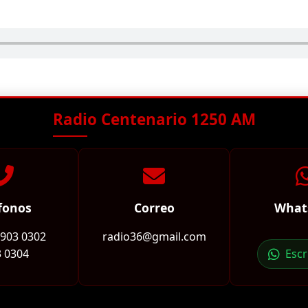
Radio Centenario 1250 AM
fonos
Correo
What
2903 0302
radio36@gmail.com
 0304
Esc