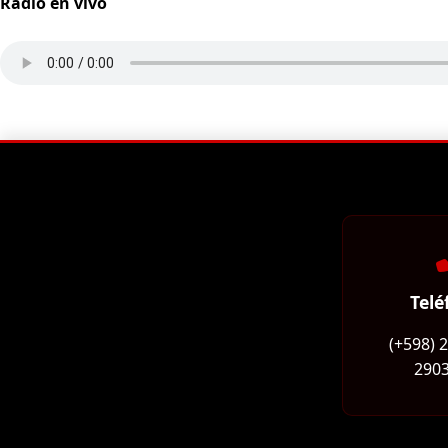
Radio en vivo
Telé
(+598) 
2903