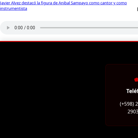
Javier Alvez destacó la figura de Anibal Sampayo como cantor y como
instrumentista
Telé
(+598) 
2903