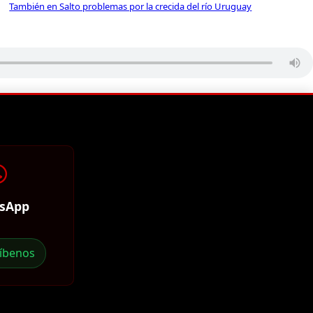
También en Salto problemas por la crecida del río Uruguay
sApp
ríbenos