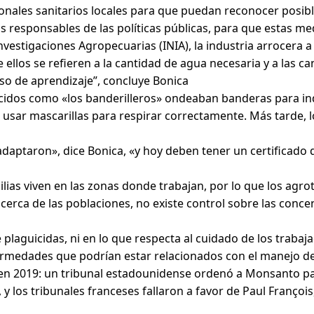
sionales sanitarios locales para que puedan reconocer posib
os responsables de las políticas públicas, para que estas 
Investigaciones Agropecuarias (INIA), la industria arrocera
ellos se refieren a la cantidad de agua necesaria y a las 
eso de aprendizaje”, concluye Bonica
cidos como «los banderilleros» ondeaban banderas para ind
 usar mascarillas para respirar correctamente. Más tarde, 
adaptaron», dice Bonica, «y hoy deben tener un certificado
milias viven en las zonas donde trabajan, por lo que los a
cerca de las poblaciones, no existe control sobre las concen
 plaguicidas, ni en lo que respecta al cuidado de los trab
fermedades que podrían estar relacionados con el manejo de
en 2019: un tribunal estadounidense ordenó a Monsanto paga
y los tribunales franceses fallaron a favor de Paul François