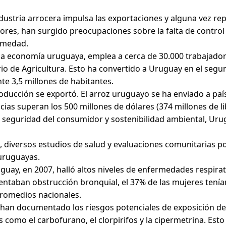
ndustria arrocera impulsa las exportaciones y alguna vez r
ores, han surgido preocupaciones sobre la falta de control y
ermedad.
la economía uruguaya, emplea a cerca de 30.000 trabajado
terio de Agricultura. Esto ha convertido a Uruguay en el se
e 3,5 millones de habitantes.
roducción se exportó. El arroz uruguayo se ha enviado a país
cias superan los 500 millones de dólares (374 millones de lib
 seguridad del consumidor y sostenibilidad ambiental, Urug
 diversos estudios de salud y evaluaciones comunitarias po
 uruguayas.
uguay, en 2007, halló altos niveles de enfermedades respira
ntaban obstrucción bronquial, el 37% de las mujeres tenían
promedios nacionales.
n han documentado los riesgos potenciales de exposición de
as como el carbofurano, el clorpirifos y la cipermetrina. Es