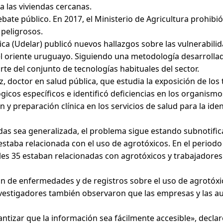
 las viviendas cercanas.
debate público. En 2017, el Ministerio de Agricultura prohi
peligrosos.
ica (Udelar) publicó nuevos hallazgos sobre las vulnerabili
 el oriente uruguayo. Siguiendo una metodología desarrolla
te del conjunto de tecnologías habituales del sector.
, doctor en salud pública, que estudia la exposición de los
icos específicos e identificó deficiencias en los organism
n y preparación clínica en los servicios de salud para la ide
idas sea generalizada, el problema sigue estando subnotific
a estaba relacionada con el uso de agrotóxicos. En el perio
cuales 35 estaban relacionadas con agrotóxicos y trabajadore
ión de enfermedades y de registros sobre el uso de agrotóxi
investigadores también observaron que las empresas y las a
tizar que la información sea fácilmente accesible», declar